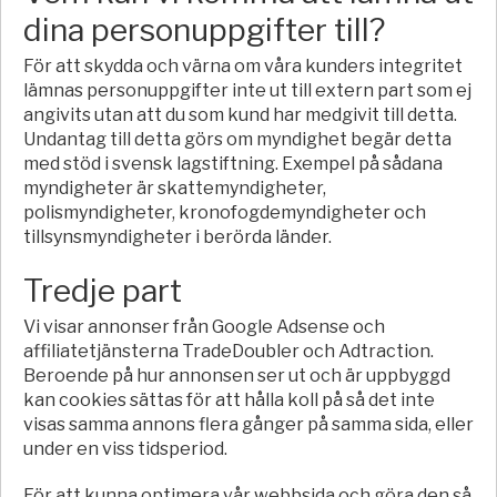
dina personuppgifter till?
För att skydda och värna om våra kunders integritet
lämnas personuppgifter inte ut till extern part som ej
angivits utan att du som kund har medgivit till detta.
Undantag till detta görs om myndighet begär detta
med stöd i svensk lagstiftning. Exempel på sådana
myndigheter är skattemyndigheter,
polismyndigheter, kronofogdemyndigheter och
tillsynsmyndigheter i berörda länder.
Tredje part
Vi visar annonser från Google Adsense och
affiliatetjänsterna TradeDoubler och Adtraction.
Beroende på hur annonsen ser ut och är uppbyggd
kan cookies sättas för att hålla koll på så det inte
visas samma annons flera gånger på samma sida, eller
under en viss tidsperiod.
För att kunna optimera vår webbsida och göra den så