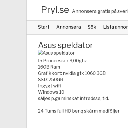
Pryl.se
Annonsera gratis på sver
Start
Annonsera
Sök
Lista anno
Asus speldator
I5 Proccessor 3,00ghz
16GB Ram
Grafikkort: nvidia gtx 1060 3GB
SSD: 250GB
Ingygt wifi
Windows 10
säljes p.ga minskat intredsse, tid.
24 Tums full HD benq skärm medföljer