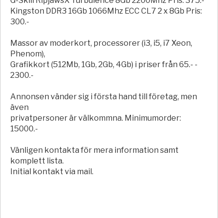
G-Skill RipjawsX Turbulence 8Gb 2200Mhz Pris: 375.-
Kingston DDR3 16Gb 1066Mhz ECC CL7 2 x 8Gb Pris:
300.-
Massor av moderkort, processorer (i3, i5, i7 Xeon,
Phenom),
Grafikkort (512Mb, 1Gb, 2Gb, 4Gb) i priser från 65.- -
2300.-
Annonsen vänder sig i första hand till företag, men
även
privatpersoner är välkommna. Minimumorder:
15000.-
Vänligen kontakta för mera information samt
komplett lista.
Initial kontakt via mail.