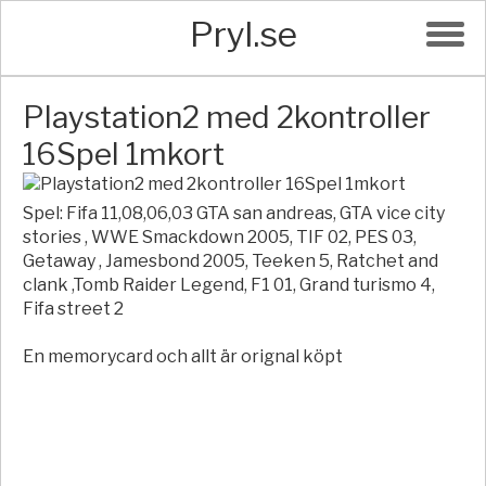
Pryl.se
Playstation2 med 2kontroller
16Spel 1mkort
Spel: Fifa 11,08,06,03 GTA san andreas, GTA vice city
stories , WWE Smackdown 2005, TIF 02, PES 03,
Getaway , Jamesbond 2005, Teeken 5, Ratchet and
clank ,Tomb Raider Legend, F1 01, Grand turismo 4,
Fifa street 2
En memorycard och allt är orignal köpt