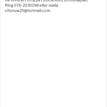
De finns att titta på i Stockholm, Brommaplan.
Ring 076-2030198 eller maila
vitsnow25@hotmail.com.