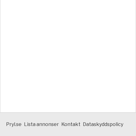
Pryl.se
Lista annonser
Kontakt
Dataskyddspolicy