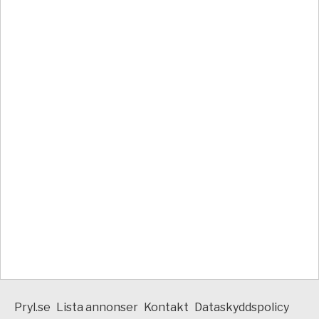
Pryl.se
Lista annonser
Kontakt
Dataskyddspolicy