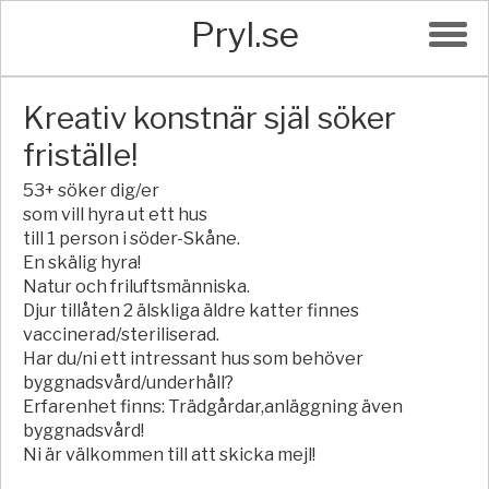
Pryl.se
Kreativ konstnär själ söker
friställe!
53+ söker dig/er
som vill hyra ut ett hus
till 1 person i söder-Skåne.
En skälig hyra!
Natur och friluftsmänniska.
Djur tillåten 2 älskliga äldre katter finnes
vaccinerad/steriliserad.
Har du/ni ett intressant hus som behöver
byggnadsvård/underhåll?
Erfarenhet finns: Trädgårdar,anläggning även
byggnadsvård!
Ni är välkommen till att skicka mejl!