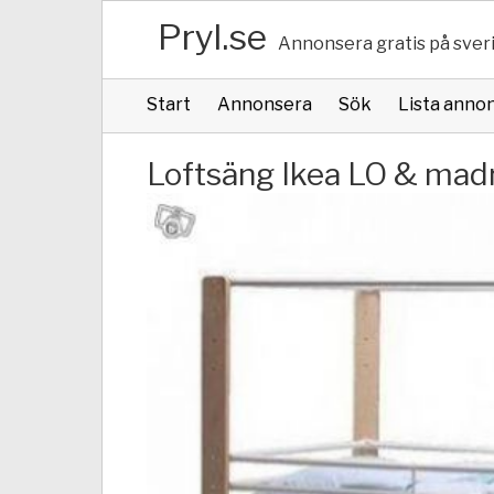
Pryl.se
Annonsera gratis på sver
Start
Annonsera
Sök
Lista anno
Loftsäng Ikea LO & madr