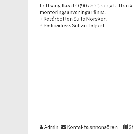
Loftsäng Ikea LO (90x200): sängbotten ka
monteringsanvsningar finns.
+ Resårbotten Sulta Norsken.
+ Bädmadrass Sultan Tafjord.
Admin
Kontakta annonsören
St