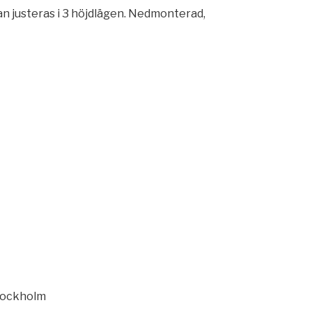
n justeras i 3 höjdlägen. Nedmonterad,
ockholm