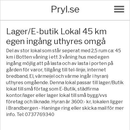
Pryl.se
Lager/E-butik Lokal 45 km
egen ingång uthyres omgå
Del av stor lokal som står seperat med 2,5 rum ca: 45
km i Botten våning i ett 3 våning hus med egen
ingång möjlig att på lasta och av lasta i porten på
gården för varor, tillgång till tel-linje, internet
bredband, El, värme(el och värme ingår i hyran)
uthyres omgående. Denna lokal passar till lager/Butik
lokal till små förtag som E-Butik, städfirma
kontor/lager eller lager lokal till små bygg/vvs
företag och liknade. Hyran är 3600:- kr, lokalen ligger
i Brandbergen - Haninge ring eller skicka mail för mer
info. Tel: 0737769340