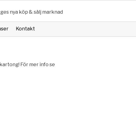
iges nya köp & sälj marknad
nser
Kontakt
i kartong! För mer info se