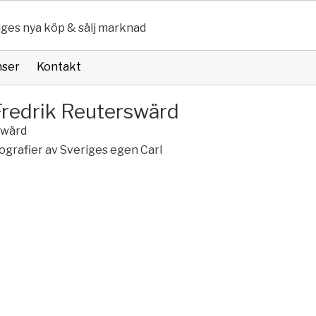
iges nya köp & sälj marknad
nser
Kontakt
l Fredrik Reuterswärd
itografier av Sveriges egen Carl