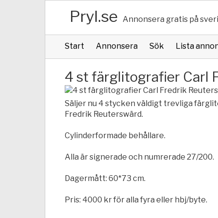
Pryl.se
Annonsera gratis på sver
Start
Annonsera
Sök
Lista anno
4 st färglitografier Car
Säljer nu 4 stycken väldigt trevliga färgl
Fredrik Reuterswärd.
Cylinderformade behållare.
Alla är signerade och numrerade 27/200.
Dagermått: 60*73 cm.
Pris: 4000 kr för alla fyra eller hbj/byte.