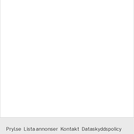
Pryl.se
Lista annonser
Kontakt
Dataskyddspolicy