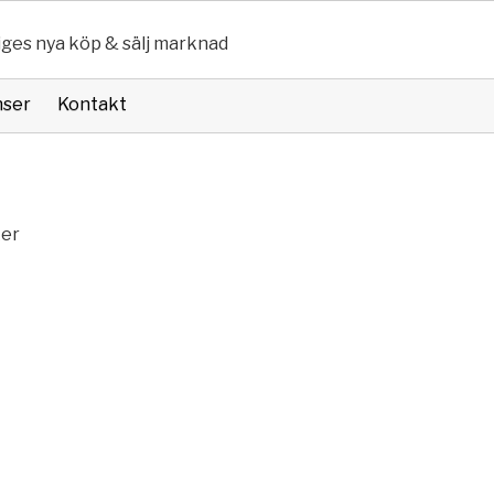
iges nya köp & sälj marknad
nser
Kontakt
ker