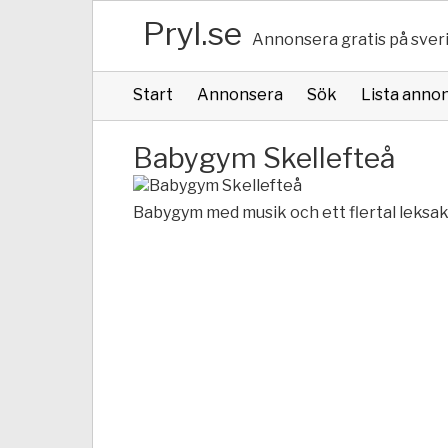
Pryl.se
Annonsera gratis på sver
Start
Annonsera
Sök
Lista anno
Babygym Skellefteå
Babygym med musik och ett flertal leksa