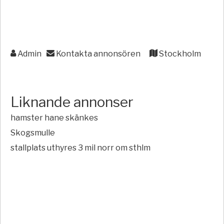
Admin
Kontakta annonsören
Stockholm
Liknande annonser
hamster hane skänkes
Skogsmulle
stallplats uthyres 3 mil norr om sthlm