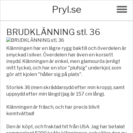
Pryl.se
BRUDKLÄNNING stl. 36
Klänningen har en lägre rygg baktill och överdelen är
smyckad i silver. Överdelen har även en korsett
insydd. Klänningen är enkel, men glamourös (enligt
mitt tycke), och har en stor "plufsig" underkjol, som
gör att kjolen "håller sig på plats".
Storlek 36 (men skräddarsydd efter min kropp), samt
uppsydd efter min längd (jag är 157 cm lång).
Klänningen är fräsch, och har precis blivit
kemtvättad!
Den är köpt, och fraktad hit från USA. Jag har betalat