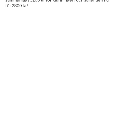
sammanlagt 5200 kr för klänningen, och säljer den nu
för 2800 kr!