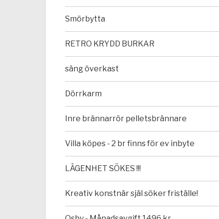
Smörbytta
RETRO KRYDD BURKAR
säng överkast
Dörrkarm
Inre brännarrör pelletsbrännare
Villa köpes - 2 br finns för ev inbyte
LÄGENHET SÖKES !!!
Kreativ konstnär själ söker friställe!
Osby - Månadsavgift 1496 kr