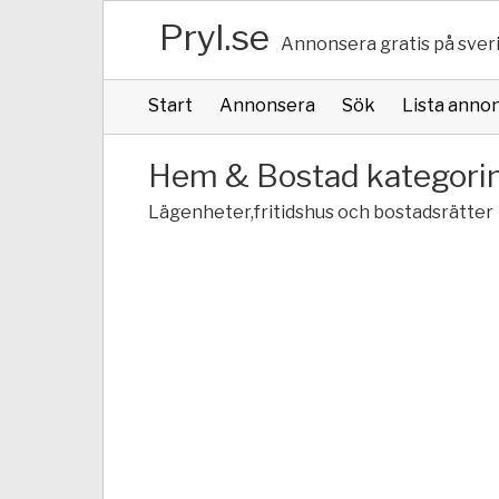
Pryl.se
Annonsera gratis på sver
Start
Annonsera
Sök
Lista anno
Hem & Bostad kategori
Lägenheter,fritidshus och bostadsrätter