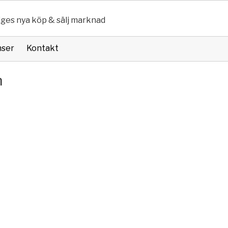
iges nya köp & sälj marknad
nser
Kontakt
n