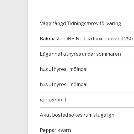
Vägghängd Tidnings/brev förvaring
Bakmaslin OBH Nodica Inox oanvänd 250 
Lägenhet uthyres under sommaren
hus uthyres i mölndal
hus uthyres i mölndal
garageport
Akut bostad sökes rum stuga lgh
Peppar kvarn